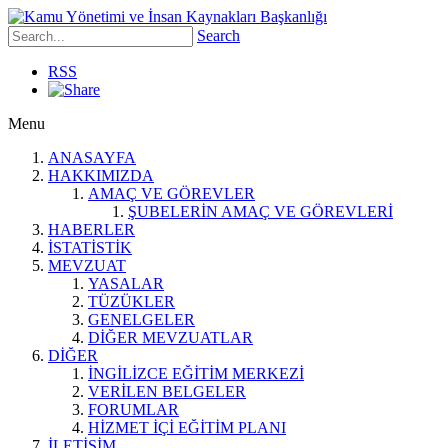
Search
RSS
Menu
ANASAYFA
HAKKIMIZDA
AMAÇ VE GÖREVLER
ŞUBELERİN AMAÇ VE GÖREVLERİ
HABERLER
İSTATİSTİK
MEVZUAT
YASALAR
TÜZÜKLER
GENELGELER
DİĞER MEVZUATLAR
DİĞER
İNGİLİZCE EĞİTİM MERKEZİ
VERİLEN BELGELER
FORUMLAR
HİZMET İÇİ EĞİTİM PLANI
İLETİŞİM