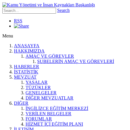
Search
RSS
Menu
ANASAYFA
HAKKIMIZDA
AMAÇ VE GÖREVLER
ŞUBELERİN AMAÇ VE GÖREVLERİ
HABERLER
İSTATİSTİK
MEVZUAT
YASALAR
TÜZÜKLER
GENELGELER
DİĞER MEVZUATLAR
DİĞER
İNGİLİZCE EĞİTİM MERKEZİ
VERİLEN BELGELER
FORUMLAR
HİZMET İÇİ EĞİTİM PLANI
İLETİŞİM